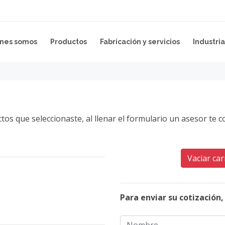
nes somos
Productos
Fabricación y servicios
Industria
os que seleccionaste, al llenar el formulario un asesor te 
Vaciar car
Para enviar su cotización,