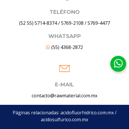
TELÉFONO
(52 55) 5714-8374
/
5769-2108
/
5769-4477
WHATSAPP
(55) 4368-2872
E-MAIL
contacto@rawmaterial.com.mx
Páginas relacionadas:
acidofluorhidrico.com.mx
/
acidosulfurico.com.mx