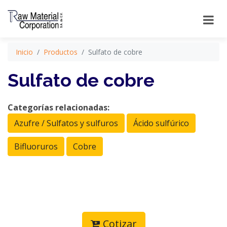
Inicio
Productos
Sulfato de cobre
Sulfato de cobre
Categorías relacionadas:
Azufre / Sulfatos y sulfuros
Ácido sulfúrico
Bifluoruros
Cobre
Cotizar