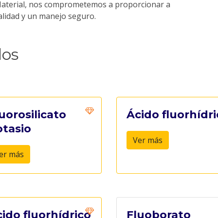
w Material, nos comprometemos a proporcionar a
calidad y un manejo seguro.
dos
uorosilicato
Ácido fluorhídr
otasio
Ver más
er más
ido fluorhídrico
Fluoborato