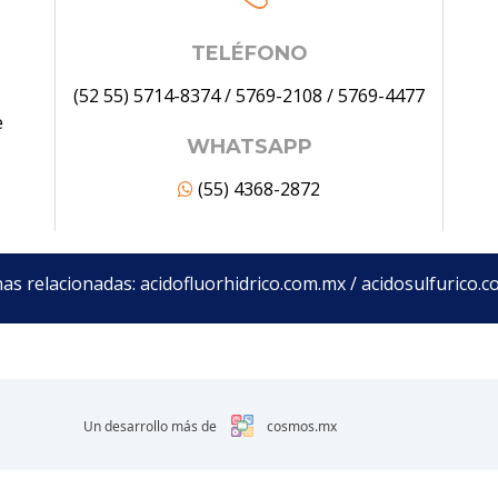
TELÉFONO
(52 55) 5714-8374
/
5769-2108
/
5769-4477
e
WHATSAPP
(55) 4368-2872
as relacionadas:
acidofluorhidrico.com.mx
/
acidosulfurico.
Un desarrollo más de
cosmos.mx