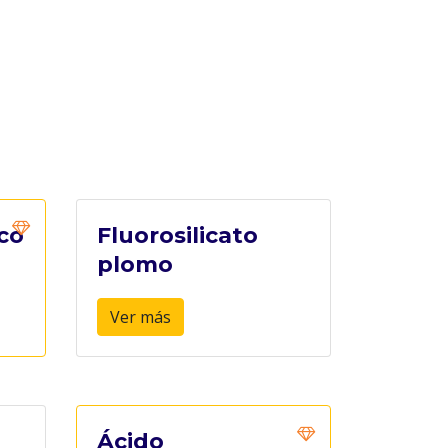
ico
Fluorosilicato
plomo
Ver más
Ácido