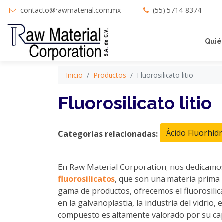
contacto@rawmaterial.com.mx
(55) 5714-8374
Quié
Inicio
Productos
Fluorosilicato litio
Fluorosilicato litio
Ácido Fluorhídr
Categorías relacionadas:
En Raw Material Corporation, nos dedicamos a
fluorosilicatos
, que son una materia prima 
gama de productos, ofrecemos el fluorosilicat
en la galvanoplastia, la industria del vidrio,
compuesto es altamente valorado por su capa