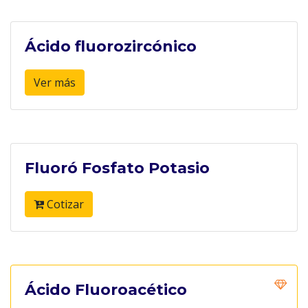
Ácido fluorozircónico
Ver más
Fluoró Fosfato Potasio
Cotizar
Ácido Fluoroacético