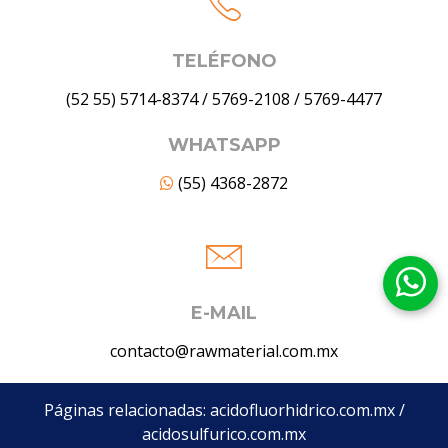
TELÉFONO
(52 55) 5714-8374
/
5769-2108
/
5769-4477
WHATSAPP
(55) 4368-2872
E-MAIL
contacto@rawmaterial.com.mx
Páginas relacionadas:
acidofluorhidrico.com.mx
/
acidosulfurico.com.mx