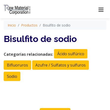
Inicio
Productos
Bisulfito de sodio
Bisulfito de sodio
Ácido sulfúrico
Categorías relacionadas:
Bifluoruros
Azufre / Sulfatos y sulfuros
Sodio