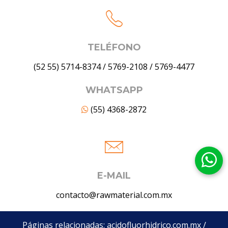
TELÉFONO
(52 55) 5714-8374
/
5769-2108
/
5769-4477
WHATSAPP
(55) 4368-2872
E-MAIL
contacto@rawmaterial.com.mx
Páginas relacionadas:
acidofluorhidrico.com.mx
/