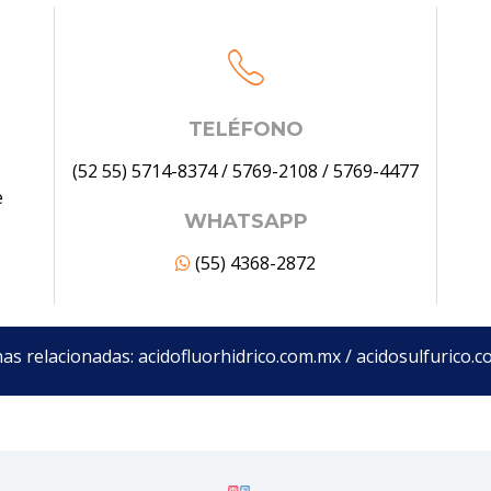
TELÉFONO
(52 55) 5714-8374
/
5769-2108
/
5769-4477
e
WHATSAPP
(55) 4368-2872
as relacionadas:
acidofluorhidrico.com.mx
/
acidosulfurico.