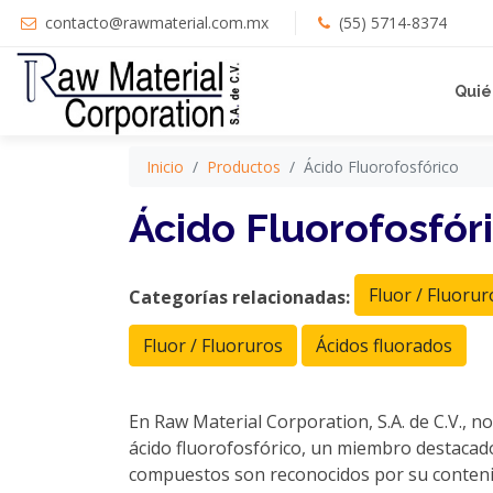
contacto@rawmaterial.com.mx
(55) 5714-8374
Quié
Inicio
Productos
Ácido Fluorofosfórico
Ácido Fluorofosfór
Fluor / Fluorur
Categorías relacionadas:
Fluor / Fluoruros
Ácidos fluorados
En Raw Material Corporation, S.A. de C.V., no
ácido fluorofosfórico, un miembro destacado
compuestos son reconocidos por su contenido