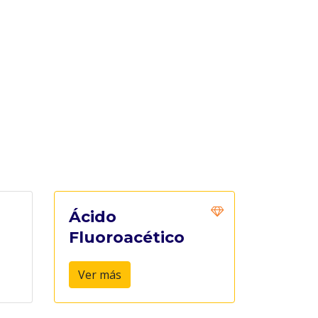
Ácido
Fluoroacético
Ver más