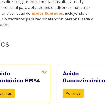
es directos, garantizamos la más alta calidad y
ico, ideal para aplicaciones en diversas industrias.
s una variedad de
ácidos fluorados
, incluyendo el
co. Contáctanos para recibir atención personalizada y
dades.
dos
cido
Ácido
luobórico HBF4
fluorozircónico
er más
Ver más