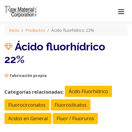
Inicio
Productos
Ácido fluorhídrico 22%
Ácido fluorhídrico
22%
Fabricación propia
Ácido Fluorhídrico
Categorías relacionadas:
Fluorocirconatos
Fluorosilicatos
Acidos en General
Fluor / Fluoruros