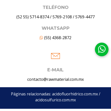
TELÉFONO
(52 55) 5714-8374
/
5769-2108
/
5769-4477
WHATSAPP
(55) 4368-2872
E-MAIL
contacto@rawmaterial.com.mx
Páginas relacionadas:
acidofluorhidrico.com.mx
/
acidosulfurico.com.mx